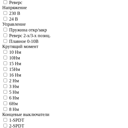
Реверс
Напряжение
230 В
24 В
Управление
Пружина откр/закр
Реверс 2-х/3-х позиц.
Плавное 0-10В
Крутящий момент
10 Нм
10Нм
15 Нм
15Нм
16 Нм
2 Нм
3 Нм
5 Нм
6 Нм
6Нм
8 Нм
Концевые выключатели
1-SPDT
2-SPDT