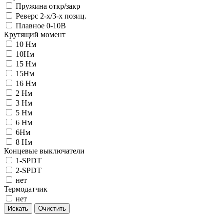
Пружина откр/закр
Реверс 2-х/3-х позиц.
Плавное 0-10В
Крутящий момент
10 Нм
10Нм
15 Нм
15Нм
16 Нм
2 Нм
3 Нм
5 Нм
6 Нм
6Нм
8 Нм
Концевые выключатели
1-SPDT
2-SPDT
нет
Термодатчик
нет
Искать
Очистить