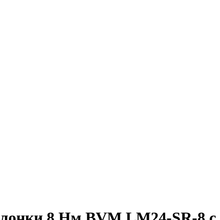
лонки 8 Нм BVM LM24-SR-8 с у