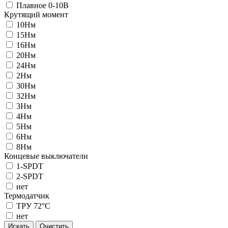
Плавное 0-10В
Крутящий момент
10Нм
15Нм
16Нм
20Нм
24Нм
2Нм
30Нм
32Нм
3Нм
4Нм
5Нм
6Нм
8Нм
Концевые выключатели
1-SPDT
2-SPDT
нет
Термодатчик
ТРУ 72°С
нет
Искать
Очистить