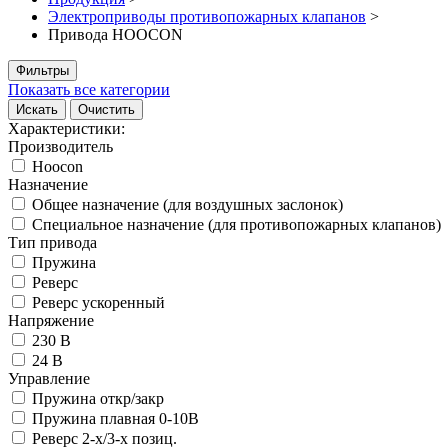
Электроприводы противопожарных клапанов
>
Привода HOOCON
Фильтры
Показать все категории
Искать
Очистить
Характеристики:
Производитель
Hoocon
Назначение
Общее назначение (для воздушных заслонок)
Специальное назначение (для противопожарных клапанов)
Тип привода
Пружина
Реверс
Реверс ускоренный
Напряжение
230 В
24 В
Управление
Пружина откр/закр
Пружина плавная 0-10В
Реверс 2-х/3-х позиц.