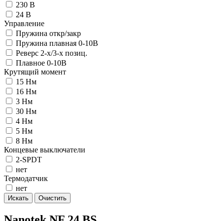
230 В
24 В
Управление
Пружина откр/закр
Пружина плавная 0-10В
Реверс 2-х/3-х позиц.
Плавное 0-10В
Крутящий момент
15 Нм
16 Нм
3 Нм
30 Нм
4 Нм
5 Нм
8 Нм
Концевые выключатели
2-SPDT
нет
Термодатчик
нет
Искать
Очистить
Nanotek NF 24 BS