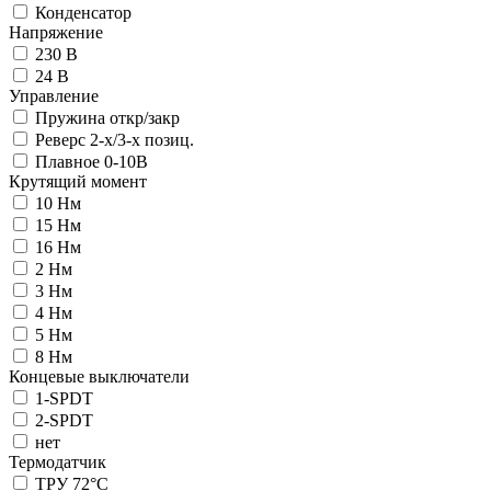
Конденсатор
Напряжение
230 В
24 В
Управление
Пружина откр/закр
Реверс 2-х/3-х позиц.
Плавное 0-10В
Крутящий момент
10 Нм
15 Нм
16 Нм
2 Нм
3 Нм
4 Нм
5 Нм
8 Нм
Концевые выключатели
1-SPDT
2-SPDT
нет
Термодатчик
ТРУ 72°С