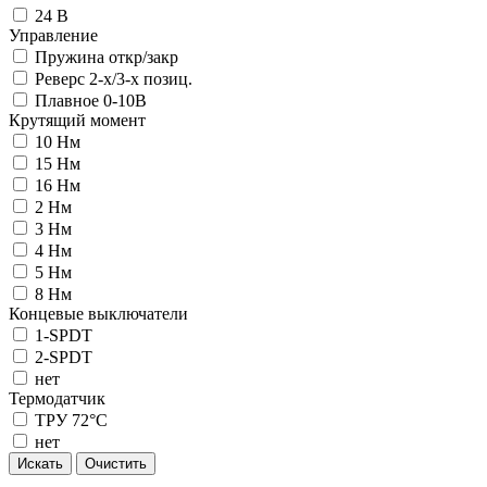
24 В
Управление
Пружина откр/закр
Реверс 2-х/3-х позиц.
Плавное 0-10В
Крутящий момент
10 Нм
15 Нм
16 Нм
2 Нм
3 Нм
4 Нм
5 Нм
8 Нм
Концевые выключатели
1-SPDT
2-SPDT
нет
Термодатчик
ТРУ 72°С
нет
Искать
Очистить