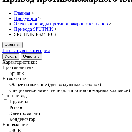
Главная
>
Продукция
>
Электроприводы противопожарных клапанов
>
Привода SPUTNIK
>
SPUTNIK FS24-10-S
Фильтры
Показать все категории
Искать
Очистить
Характеристики:
Производитель
Sputnik
Назначение
Общее назначение (для воздушных заслонок)
Специальное назначение (для противопожарных клапанов)
Тип привода
Пружина
Реверс
Электромагнит
Конденсатор
Напряжение
230 В